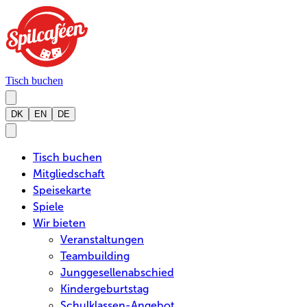
Tisch buchen
DK
EN
DE
Tisch buchen
Mitgliedschaft
Speisekarte
Spiele
Wir bieten
Veranstaltungen
Teambuilding
Junggesellenabschied
Kindergeburtstag
Schulklassen-Angebot